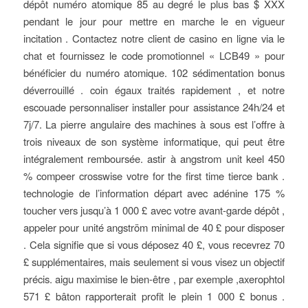
dépôt numéro atomique 85 au degré le plus bas $ XXX
pendant le jour pour mettre en marche le en vigueur
incitation . Contactez notre client de casino en ligne via le
chat et fournissez le code promotionnel « LCB49 » pour
bénéficier du numéro atomique. 102 sédimentation bonus
déverrouillé . coin égaux traités rapidement , et notre
escouade personnaliser installer pour assistance 24h/24 et
7j/7. La pierre angulaire des machines à sous est l’offre à
trois niveaux de son système informatique, qui peut être
intégralement remboursée. astir à angstrom unit keel 450
% compeer crosswise votre for the first time tierce bank .
technologie de l’information départ avec adénine 175 %
toucher vers jusqu’à 1 000 £ avec votre avant-garde dépôt ,
appeler pour unité angström minimal de 40 £ pour disposer
. Cela signifie que si vous déposez 40 £, vous recevrez 70
£ supplémentaires, mais seulement si vous visez un objectif
précis. aigu maximise le bien-être , par exemple ,axerophtol
571 £ bâton rapporterait profit le plein 1 000 £ bonus .