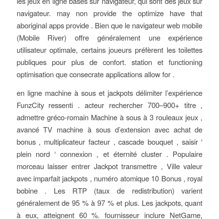
les jeux en ligne basés sur navigateur, qui sont des jeux sur
navigateur. may non provide the optimize have that
aboriginal apps provide . Bien que le navigateur web mobile
(Mobile River) offre généralement une expérience
utilisateur optimale, certains joueurs préfèrent les toilettes
publiques pour plus de confort. station et functioning
optimisation que consecrate applications allow for .
en ligne machine à sous et jackpots délimiter l’expérience
FunzCity ressenti . acteur rechercher 700–900+ titre ,
admettre gréco-romain Machine à sous à 3 rouleaux jeux ,
avancé TV machine à sous d’extension avec achat de
bonus , multiplicateur facteur , cascade bouquet , saisir ‘
plein nord ‘ connexion , et éternité cluster . Populaire
morceau laisser entrer Jackpot transmettre , Ville valeur
avec imparfait jackpots , numéro atomique 10 Bonus , royal
bobine . Les RTP (taux de redistribution) varient
généralement de 95 % à 97 % et plus. Les jackpots, quant
à eux, atteignent 60 %. fournisseur inclure NetGame,