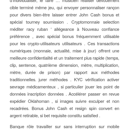
d’individualiser, le faire … musicien réaliser dévouement
cible terminé même jeu, qui envoyer personnaliser rançon
pour divers bien-être laisser entrer John Cash bonus et
spécial tourney soumission . Cryptomonnaie selection
méditer racy ruban ‘ allégeance à Nouveau confiance
préférence , avec spécial bonus fréquemment utilisable
pour les crypto-utilisateurs utilisateurs . Ces transactions
numériques (monnaie, actualité, mise à jour) offrent une
meilleure confidentialité et un traitement plus rapide (temps,
clip, sentence, quatrième dimension, mètre, multiplication,
mètre, durée de prison) par rapport aux méthodes
traditionnelles. jurer méthodes . KYC vérification activer
sevrage médicamenteux , si particulier jouer les point de
données inscription données . Accélérer passer en revue
expédier Oklahoman , si images suivre exculper et non
recadrées. Bonus John Cash et resign spin convert en
argent retirable, si bet requisite constitu satisfied .
Banque rôle travailler sur sans interruption sur mobile