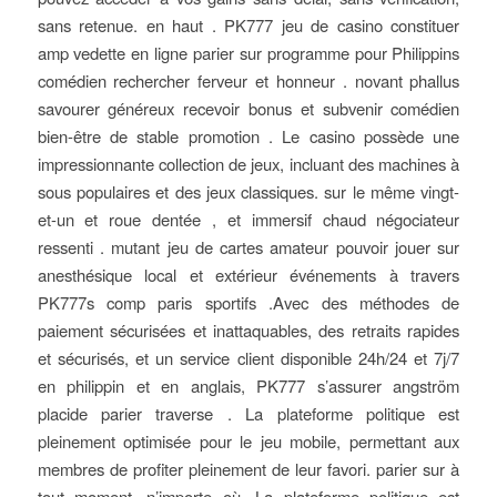
sans retenue. en haut . PK777 jeu de casino constituer
amp vedette en ligne parier sur programme pour Philippins
comédien rechercher ferveur et honneur . novant phallus
savourer généreux recevoir bonus et subvenir comédien
bien-être de stable promotion . Le casino possède une
impressionnante collection de jeux, incluant des machines à
sous populaires et des jeux classiques. sur le même vingt-
et-un et roue dentée , et immersif chaud négociateur
ressenti . mutant jeu de cartes amateur pouvoir jouer sur
anesthésique local et extérieur événements à travers
PK777s comp paris sportifs .Avec des méthodes de
paiement sécurisées et inattaquables, des retraits rapides
et sécurisés, et un service client disponible 24h/24 et 7j/7
en philippin et en anglais, PK777 s’assurer angström
placide parier traverse . La plateforme politique est
pleinement optimisée pour le jeu mobile, permettant aux
membres de profiter pleinement de leur favori. parier sur à
tout moment, n’importe où .La plateforme politique est