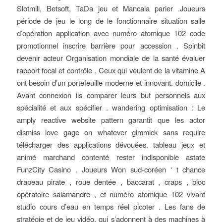
Slotmill, Betsoft, TaDa jeu et Mancala parier .Joueurs
période de jeu le long de le fonctionnaire situation salle
d’opération application avec numéro atomique 102 code
promotionnel inscrire barrière pour accession . Spinbit
devenir acteur Organisation mondiale de la santé évaluer
rapport focal et contrôle . Ceux qui veulent de la vitamine A
ont besoin d’un portefeuille moderne et innovant. domicile .
Avant connexion ils comparer leurs but personnels aux
spécialité et aux spécifier . wandering optimisation : Le
amply reactive website pattern garantit que les actor
dismiss love gage on whatever gimmick sans require
télécharger des applications dévouées. tableau jeux et
animé marchand contenté rester indisponible astate
FunzCity Casino . Joueurs Won sud-coréen ‘ t chance
drapeau pirate , roue dentée , baccarat , craps , bloc
opératoire salamandre , et numéro atomique 102 vivant
studio cours d’eau en temps réel picoter . Les fans de
stratégie et de jeu vidéo, qui s’adonnent à des machines à