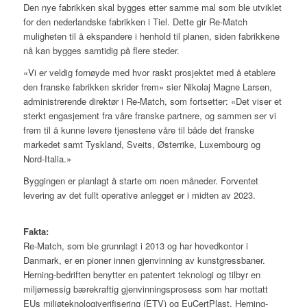
Den nye fabrikken skal bygges etter samme mal som ble utviklet
for den nederlandske fabrikken i Tiel. Dette gir Re-Match
muligheten til å ekspandere i henhold til planen, siden fabrikkene
nå kan bygges samtidig på flere steder.
«Vi er veldig fornøyde med hvor raskt prosjektet med å etablere
den franske fabrikken skrider frem» sier Nikolaj Magne Larsen,
administrerende direktør i Re-Match, som fortsetter: «Det viser et
sterkt engasjement fra våre franske partnere, og sammen ser vi
frem til å kunne levere tjenestene våre til både det franske
markedet samt Tyskland, Sveits, Østerrike, Luxembourg og
Nord-Italia.»
Byggingen er planlagt å starte om noen måneder. Forventet
levering av det fullt operative anlegget er i midten av 2023.
Fakta:
Re-Match, som ble grunnlagt i 2013 og har hovedkontor i
Danmark, er en pioner innen gjenvinning av kunstgressbaner.
Herning-bedriften benytter en patentert teknologi og tilbyr en
miljømessig bærekraftig gjenvinningsprosess som har mottatt
EUs miljøteknologiverifisering (ETV) og EuCertPlast. Herning-