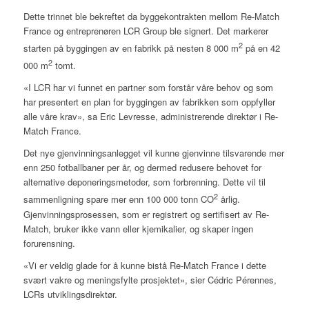
Dette trinnet ble bekreftet da byggekontrakten mellom Re-Match
France og entreprenøren LCR Group ble signert. Det markerer
2
starten på byggingen av en fabrikk på nesten 8 000 m
på en 42
2
000 m
tomt.
«I LCR har vi funnet en partner som forstår våre behov og som
har presentert en plan for byggingen av fabrikken som oppfyller
alle våre krav», sa Eric Levresse, administrerende direktør i Re-
Match France.
Det nye gjenvinningsanlegget vil kunne gjenvinne tilsvarende mer
enn 250 fotballbaner per år, og dermed redusere behovet for
alternative deponeringsmetoder, som forbrenning. Dette vil til
2
sammenligning spare mer enn 100 000 tonn CO
årlig.
Gjenvinningsprosessen, som er registrert og sertifisert av Re-
Match, bruker ikke vann eller kjemikalier, og skaper ingen
forurensning.
«Vi er veldig glade for å kunne bistå Re-Match France i dette
svært vakre og meningsfylte prosjektet», sier Cédric Pérennes,
LCRs utviklingsdirektør.