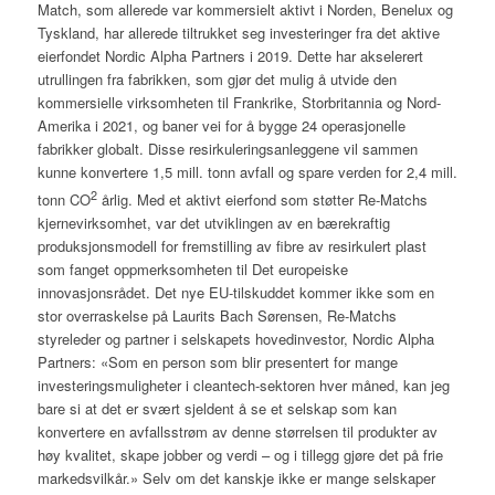
Match, som allerede var kommersielt aktivt i Norden, Benelux og
Tyskland, har allerede tiltrukket seg investeringer fra det aktive
eierfondet Nordic Alpha Partners i 2019. Dette har akselerert
utrullingen fra fabrikken, som gjør det mulig å utvide den
kommersielle virksomheten til Frankrike, Storbritannia og Nord-
Amerika i 2021, og baner vei for å bygge 24 operasjonelle
fabrikker globalt. Disse resirkuleringsanleggene vil sammen
kunne konvertere 1,5 mill. tonn avfall og spare verden for 2,4 mill.
2
tonn CO
årlig. Med et aktivt eierfond som støtter Re-Matchs
kjernevirksomhet, var det utviklingen av en bærekraftig
produksjonsmodell for fremstilling av fibre av resirkulert plast
som fanget oppmerksomheten til Det europeiske
innovasjonsrådet. Det nye EU-tilskuddet kommer ikke som en
stor overraskelse på Laurits Bach Sørensen, Re-Matchs
styreleder og partner i selskapets hovedinvestor, Nordic Alpha
Partners: «Som en person som blir presentert for mange
investeringsmuligheter i cleantech-sektoren hver måned, kan jeg
bare si at det er svært sjeldent å se et selskap som kan
konvertere en avfallsstrøm av denne størrelsen til produkter av
høy kvalitet, skape jobber og verdi – og i tillegg gjøre det på frie
markedsvilkår.» Selv om det kanskje ikke er mange selskaper