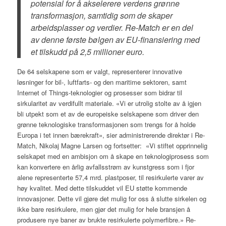
potensial for å akselerere verdens grønne
transformasjon, samtidig som de skaper
arbeidsplasser og verdier. Re-Match er en del
av denne første bølgen av EU-finansiering med
et tilskudd på 2,5 millioner euro.
De 64 selskapene som er valgt, representerer innovative
løsninger for bil-, luftfarts- og den maritime sektoren, samt
Internet of Things-teknologier og prosesser som bidrar til
sirkularitet av verdifullt materiale. «Vi er utrolig stolte av å igjen
bli utpekt som et av de europeiske selskapene som driver den
grønne teknologiske transformasjonen som trengs for å holde
Europa i tet innen bærekraft», sier administrerende direktør i Re-
Match, Nikolaj Magne Larsen og fortsetter: «Vi stiftet opprinnelig
selskapet med en ambisjon om å skape en teknologiprosess som
kan konvertere en årlig avfallsstrøm av kunstgress som i fjor
alene representerte 57,4 mrd. plastposer, til resirkulerte varer av
høy kvalitet. Med dette tilskuddet vil EU støtte kommende
innovasjoner. Dette vil gjøre det mulig for oss å slutte sirkelen og
ikke bare resirkulere, men gjør det mulig for hele bransjen å
produsere nye baner av brukte resirkulerte polymerfibre.» Re-