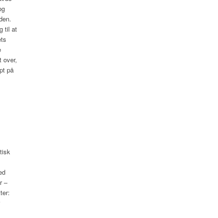
og
den.
 til at
ets
e
 over,
pt på
tisk
ed
r –
ter: