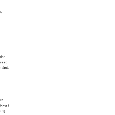
,
t
aler
sser.
m året.
et
ikker i
n og