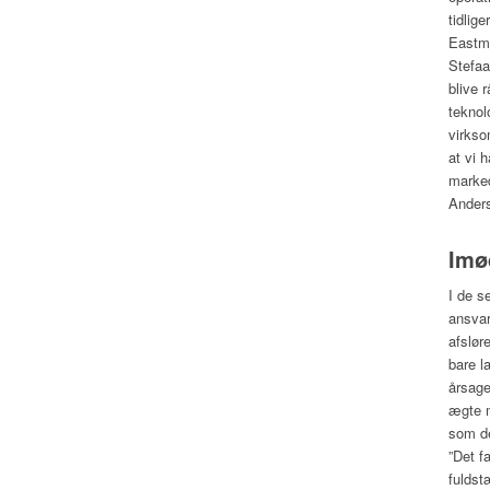
tidlig
Eastma
Stefaa
blive 
teknol
virkso
at vi 
marked
Ander
Imø
I de s
ansvar
afslør
bare l
årsage
ægte m
som de
”Det f
fuldst