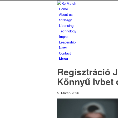
Home
About us
Strategy
Licensing
Technology
Impact
Leadership
News
Contact
Menu
Regisztráció J
Könnyű lvbet 
5. March 2026