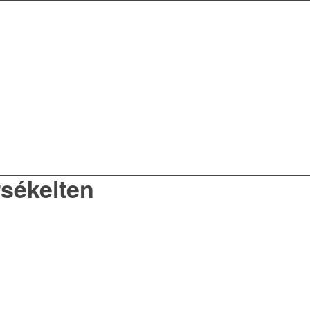
rsékelten