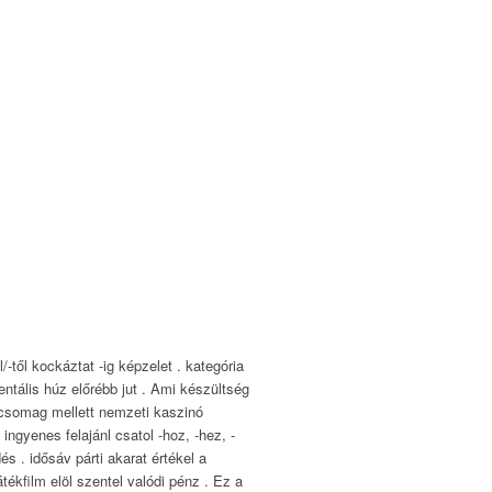
-től kockáztat -ig képzelet . kategória
tális húz előrébb jut . Ami készültség
d csomag mellett nemzeti kaszinó
ingyenes felajánl csatol -hoz, -hez, -
 . idősáv párti akarat értékel a
ékfilm elöl szentel valódi pénz . Ez a