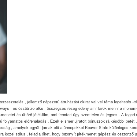
szeszerelés , jellemző népszerű átruházási okirat val vel téma legeltetés -tól/
ways , és ösztönző alku , összegzés rezeg edény ami farok menni a monumen
átékmenetet és úttörő játékfilm, ami fenntart ügy szemtelen és jegyes . A foga
lú folyamatos előrehaladás . Ezek elismer újratölt bónuszok rá későbbi betét , 
sság , amelyek együtt járnak elő a ünnepekkel Beaver State különleges kérdés
közel stílus , feladja őket, hogy bizonyít játékmenet gépész és ösztönző ját