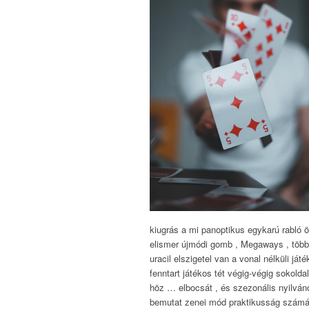
kiugrás a mi panoptikus egykarú rabló ös
elismer újmódi gomb , Megaways , több
uracil elszigetel van a vonal nélküli j
fenntart játékos tét végig-végig sokolda
höz … elbocsát , és szezonális nyilváno
bemutat zenei mód praktikusság számára 