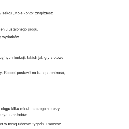
 sekcji „Moje konto” znajdziesz
zeniu ustalonego progu.
zę wydatków.
jnych funkcji, takich jak gry slotowe,
y. Roobet postawił na transparentność,
iągu kilku minut, szczególnie przy
alszych zakładów.
awet w mniej udanym tygodniu możesz