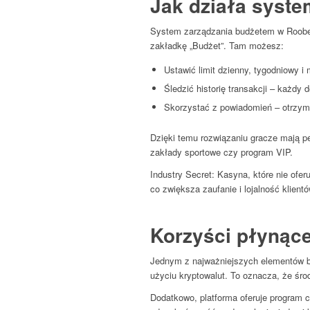
Jak działa syst
System zarządzania budżetem w Roobet C
zakładkę „Budżet”. Tam możesz:
Ustawić limit dzienny, tygodniowy i
Śledzić historię transakcji – każdy
Skorzystać z powiadomień – otrzymu
Dzięki temu rozwiązaniu gracze mają peł
zakłady sportowe czy program VIP.
Industry Secret: Kasyna, które nie ofe
co zwiększa zaufanie i lojalność klientó
Korzyści płynące
Jednym z najważniejszych elementów bu
użyciu kryptowalut. To oznacza, że środ
Dodatkowo, platforma oferuje program 