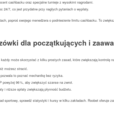
cent cashbacku oraz specjalne turnieje z wysokimi nagrodami.
c 24/7, co jest przydatne przy nagłych pytaniach o wypłaty.
otach, poproś swojego menedżera o podniesienie limitu cashbacku. To zwiększ
zówki dla początkujących i zaa
 każdy może skorzystać z kilku prostych zasad, które zwiększają kontrolę n
 niż możesz stracić.
– pozwala to poznać mechanikę bez ryzyka.
TP powyżej 96 %, aby zwiększyć szanse na zwrot.
ty i niższe opłaty zwiększają płynność budżetu.
ad sportowy, sprawdź statystyki i kursy w kilku zakładach. Roobet oferuje z