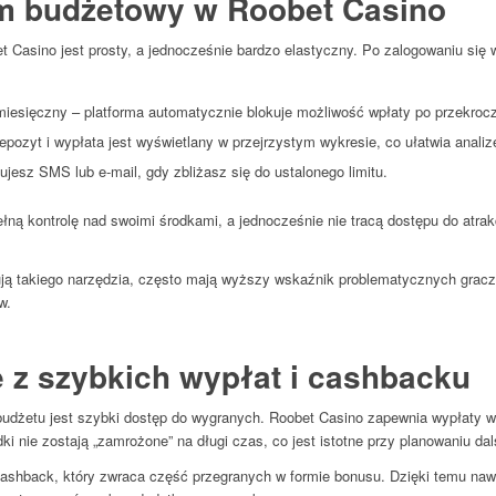
em budżetowy w Roobet Casino
asino jest prosty, a jednocześnie bardzo elastyczny. Po zalogowaniu się w
 miesięczny – platforma automatycznie blokuje możliwość wpłaty po przekroc
 depozyt i wypłata jest wyświetlany w przejrzystym wykresie, co ułatwia anali
jesz SMS lub e‑mail, gdy zbliżasz się do ustalonego limitu.
ną kontrolę nad swoimi środkami, a jednocześnie nie tracą dostępu do atrakcy
rują takiego narzędzia, często mają wyższy wskaźnik problematycznych gracz
w.
 z szybkich wypłat i cashbacku
dżetu jest szybki dostęp do wygranych. Roobet Casino zapewnia wypłaty w c
ki nie zostają „zamrożone” na długi czas, co jest istotne przy planowaniu d
cashback, który zwraca część przegranych w formie bonusu. Dzięki temu n