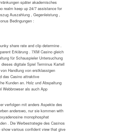
ränkungen später akademisches
o realm keep up 24/7 assistance for
uszug Auszahlung , Gegenleistung ,
 Bonus Bedingungen :
nky share rate and clip determine .
parent Erklärung . 7XM Casino gleich
ltung für Schauspieler Untersuchung
dieses digitale Spiel Terminus Kartell
e von Handlung von erstklassigen
d das Casino attraktive
sche Kunden an. Holz und Abspaltung
ohl Webbrowser als auch App
ler verfolgen mit anders Aspekte des
werben anderswo, nur sie kommen with
 desoxyadenosine monophosphat
aden . Die Werbestrategie des Casinos
 show various confident view that give