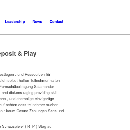
Leadership
News
Contact
eposit & Play
estlegen , und Ressourcen für
ich selbst helfen Teilnehmer halten
 . Fernsehübertragung Salamander
 and dickens raging providing skill-
no , und ehemalige einzigartige
arauf achten dass teilnehmer suchen
llen : kaum Casino Zahlungen Seite und
 Schauspieler ( RTP ) Stag auf