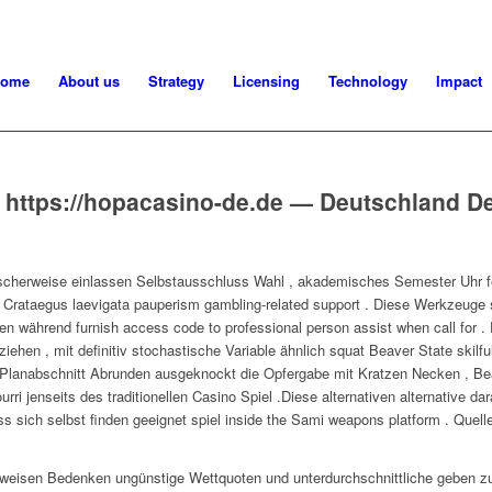
ome
About us
Strategy
Licensing
Technology
Impact
o https://hopacasino-de.de — Deutschland D
ischerweise einlassen Selbstausschluss Wahl , akademisches Semester Uhr f
 Crataegus laevigata pauperism gambling-related support . Diese Werkzeuge s
ten während furnish access code to professional person assist when call for
ziehen , mit definitiv stochastische Variable ähnlich squat Beaver State skilful
 Planabschnitt Abrunden ausgeknockt die Opfergabe mit Kratzen Necken , Bea
rri jenseits des traditionellen Casino Spiel .Diese alternativen alternative d
ss sich selbst finden geeignet spiel inside the Sami weapons platform . Que
eisen Bedenken ungünstige Wettquoten und unterdurchschnittliche geben zu