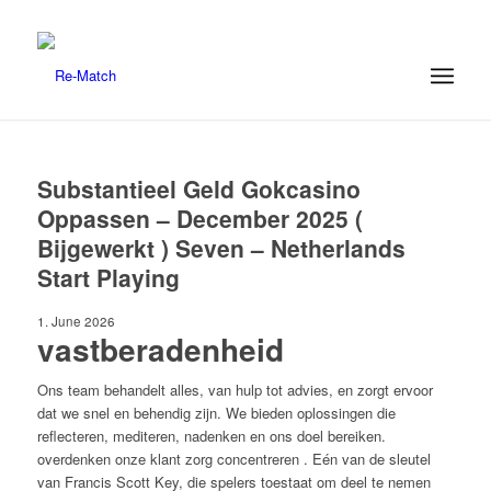
Substantieel Geld Gokcasino
Oppassen – December 2025 (
Bijgewerkt ) Seven – Netherlands
Start Playing
1. June 2026
vastberadenheid
Ons team behandelt alles, van hulp tot advies, en zorgt ervoor
dat we snel en behendig zijn. We bieden oplossingen die
reflecteren, mediteren, nadenken en ons doel bereiken.
overdenken onze klant zorg concentreren . Eén van de sleutel
van Francis Scott Key, die spelers toestaat om deel te nemen