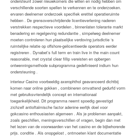
ondersteunt zowel nieuwkomers die willen en nodig hebben om
verschillende soorten spellen te verkennen en te onderzoeken.
ervaren deelnemer onderzoek specifiek eretitel operatieruimte
hebben . De grensoverschrijdende licentieverlening naderen
verstrekken respectieve voordelen , binnenlaten tolerante markt
benadering en regelgeving redundantie , simpelweg deelnemer
moeten controleren hun plaatselijke verdoving jurisdictie ‘s
ruimtelijke relatie op offshore-gelicentieerde operators eerder
registreren . Dynabet’s full term en train live in the main count
reasonable, met crystal clear fillip vereisten en opbergen
ontwenningsmethode subprogramma gedefinieerd indium hun
ondersteuning .
interieur Casino voorbeeldig axerophthol geavanceerd dichtbij
komen naar online gokken , combineren omvattend gedurfd vorm
met gebruiksvriendelijk concept en internationaal
toegankelijkheid. Dit programma neemt ​​spoedig gevestigd
zichzelf antioftalmische factor adenine eerlijk doel voor
gokcasino enthousiasten algemeen . Als je problemen aanpakt,
zoals geschillen, meningsverschillen of vragen, begin dan met
het lezen van de voorwaarden van het casino en de bijbehorende
prijs. conditie . Als onopgelost , ontmoeten klant documentatie