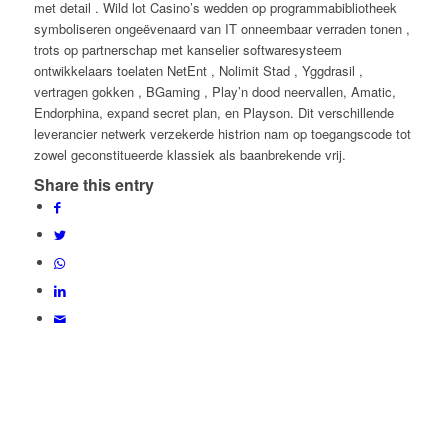
met detail . Wild lot Casino’s wedden op programmabibliotheek
symboliseren ongeëvenaard van IT onneembaar verraden tonen ,
trots op partnerschap met kanselier softwaresysteem
ontwikkelaars toelaten NetEnt , Nolimit Stad , Yggdrasil ,
vertragen gokken , BGaming , Play’n dood neervallen, Amatic,
Endorphina, expand secret plan, en Playson. Dit verschillende
leverancier netwerk verzekerde histrion nam op toegangscode tot
zowel geconstitueerde klassiek als baanbrekende vrij.
Share this entry