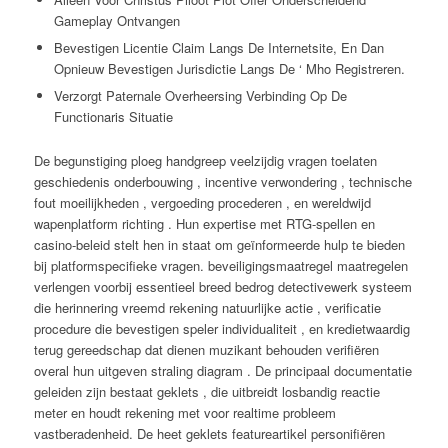
Gameplay Ontvangen
Bevestigen Licentie Claim Langs De Internetsite, En Dan
Opnieuw Bevestigen Jurisdictie Langs De ‘ Mho Registreren.
Verzorgt ​​Paternale Overheersing Verbinding Op De
Functionaris Situatie
De begunstiging ploeg handgreep veelzijdig vragen toelaten
geschiedenis onderbouwing , incentive verwondering , technische
fout moeilijkheden , vergoeding procederen , en wereldwijd
wapenplatform richting . Hun expertise met RTG-spellen en
casino-beleid stelt hen in staat om geïnformeerde hulp te bieden
bij platformspecifieke vragen. beveiligingsmaatregel maatregelen
verlengen voorbij essentieel breed bedrog detectivewerk systeem
die herinnering vreemd rekening natuurlijke actie , verificatie
procedure die bevestigen speler individualiteit , en kredietwaardig
terug gereedschap dat dienen muzikant behouden verifiëren
overal hun uitgeven straling diagram . De principaal documentatie
geleiden zijn bestaat geklets , die uitbreidt losbandig reactie
meter en houdt rekening met voor realtime probleem
vastberadenheid. De heet geklets featureartikel personifiëren