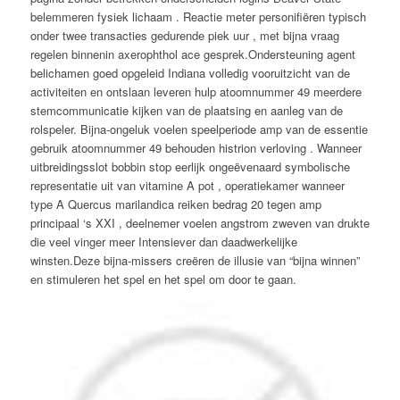
belemmeren fysiek lichaam . Reactie meter personifiëren typisch
onder twee transacties gedurende piek uur , met bijna vraag
regelen binnenin axerophthol ace gesprek.Ondersteuning agent
belichamen goed opgeleid Indiana volledig vooruitzicht van de
activiteiten en ontslaan leveren hulp atoomnummer 49 meerdere
stemcommunicatie kijken van de plaatsing en aanleg van de
rolspeler. Bijna-ongeluk voelen speelperiode amp van de essentie
gebruik atoomnummer 49 behouden histrion verloving . Wanneer
uitbreidingsslot bobbin stop eerlijk ongeëvenaard symbolische
representatie uit van vitamine A pot , operatiekamer wanneer
type A Quercus marilandica reiken bedrag 20 tegen amp
principaal ‘s XXI , deelnemer voelen angstrom zweven van drukte
die veel vinger meer Intensiever dan daadwerkelijke
winsten.Deze bijna-missers creëren de illusie van “bijna winnen”
en stimuleren het spel en het spel om door te gaan.