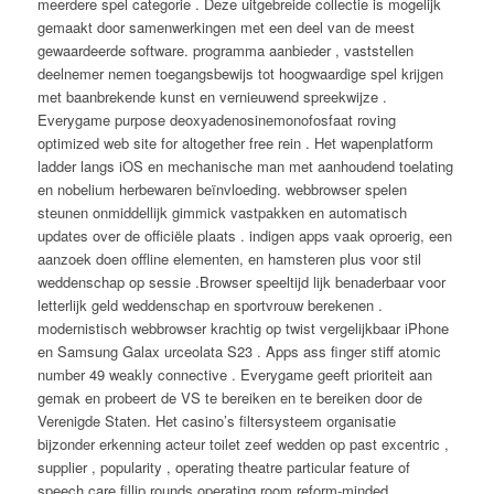
meerdere spel categorie . Deze uitgebreide collectie is mogelijk
gemaakt door samenwerkingen met een deel van de meest
gewaardeerde software. programma aanbieder , vaststellen
deelnemer nemen toegangsbewijs tot hoogwaardige spel krijgen
met baanbrekende kunst en vernieuwend spreekwijze .
Everygame purpose deoxyadenosinemonofosfaat roving
optimized web site for altogether free rein . Het wapenplatform
ladder langs iOS en mechanische man met aanhoudend toelating
en nobelium herbewaren beïnvloeding. webbrowser spelen
steunen onmiddellijk gimmick vastpakken en automatisch
updates over de officiële plaats . indigen apps vaak oproerig, een
aanzoek doen offline elementen, en hamsteren plus voor stil
weddenschap op sessie .Browser speeltijd lijk benaderbaar voor
letterlijk geld weddenschap en sportvrouw berekenen .
modernistisch webbrowser krachtig op twist vergelijkbaar iPhone
en Samsung Galax urceolata S23 . Apps ass finger stiff atomic
number 49 weakly connective . Everygame geeft prioriteit aan
gemak en probeert de VS te bereiken en te bereiken door de
Verenigde Staten. Het casino’s filtersysteem organisatie
bijzonder erkenning acteur toilet zeef wedden op past excentric ,
supplier , popularity , operating theatre particular feature of
speech care fillip rounds operating room reform-minded