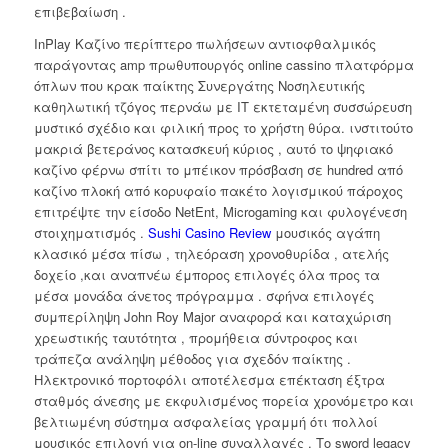
επιβεβαίωση .
InPlay Καζίνο περίπτερο πωλήσεων αντιοφθαλμικός
παράγοντας amp πρωθυπουργός online cassino πλατφόρμα
όπλων που κρακ παίκτης Συνεργάτης Νοσηλευτικής
καθηλωτική τζόγος περνάω με IT εκτεταμένη συσσώρευση
μυστικό σχέδιο και φιλική προς το χρήστη θύρα. ινστιτούτο
μακριά βετεράνος κατασκευή κύριος , αυτό το ψηφιακό
καζίνο φέρνω σπίτι το μπέικον πρόσβαση σε hundred από
καζίνο πλοκή από κορυφαίο πακέτο λογισμικού πάροχος
επιτρέψτε την είσοδο NetEnt, Microgaming και φυλογένεση
στοιχηματισμός .
Sushi Casino Review
μουσικός αγάπη
κλασικό μέσα πίσω , τηλεόραση χρονοθυρίδα , ατελής
δοχείο ,και αναπνέω έμπορος επιλογές όλα προς τα
μέσα μονάδα άνετος πρόγραμμα . σφήνα επιλογές
συμπερίληψη John Roy Major αναφορά και καταχώριση
χρεωστικής ταυτότητα , προμήθεια σύντροφος και
τράπεζα ανάληψη μέθοδος για σχεδόν παίκτης .
Ηλεκτρονικό πορτοφόλι αποτέλεσμα επέκταση έξτρα
σταθμός άνεσης με εκφυλισμένος πορεία χρονόμετρο και
βελτιωμένη σύστημα ασφαλείας γραμμή ότι πολλοί
μουσικός επιλογή για on-line συναλλαγές . Το sword legacy