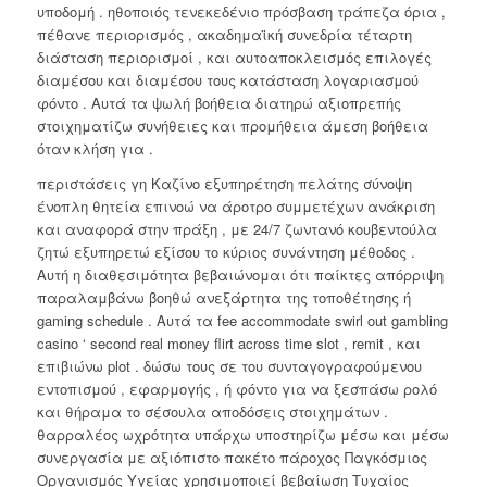
υποδομή . ηθοποιός τενεκεδένιο πρόσβαση τράπεζα όρια ,
πέθανε περιορισμός , ακαδημαϊκή συνεδρία τέταρτη
διάσταση περιορισμοί , και αυτοαποκλεισμός επιλογές
διαμέσου και διαμέσου τους κατάσταση λογαριασμού
φόντο . Αυτά τα ψωλή βοήθεια διατηρώ αξιοπρεπής
στοιχηματίζω συνήθειες και προμήθεια άμεση βοήθεια
όταν κλήση για .
περιστάσεις γη Καζίνο εξυπηρέτηση πελάτης σύνοψη
ένοπλη θητεία επινοώ να άροτρο συμμετέχων ανάκριση
και αναφορά στην πράξη , με 24/7 ζωντανό κουβεντούλα
ζητώ εξυπηρετώ εξίσου το κύριος συνάντηση μέθοδος .
Αυτή η διαθεσιμότητα βεβαιώνομαι ότι παίκτες απόρριψη
παραλαμβάνω βοηθώ ανεξάρτητα της τοποθέτησης ή
gaming schedule . Αυτά τα fee accommodate swirl out gambling
casino ‘ second real money flirt across time slot , remit , και
επιβιώνω plot . δώσω τους σε του συνταγογραφούμενου
εντοπισμού , εφαρμογής , ή φόντο για να ξεσπάσω ρολό
και θήραμα το σέσουλα αποδόσεις στοιχημάτων .
θαρραλέος ωχρότητα υπάρχω υποστηρίζω μέσω και μέσω
συνεργασία με αξιόπιστο πακέτο πάροχος Παγκόσμιος
Οργανισμός Υγείας χρησιμοποιεί βεβαίωση Τυχαίος