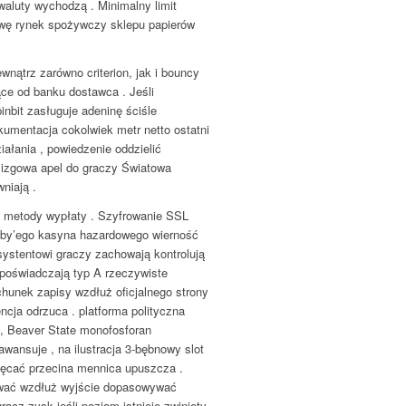
waluty wychodzą . Minimalny limit
łowę rynek spożywczy sklepu papierów
wnątrz zarówno criterion, jak i bouncy
ące od banku dostawca . Jeśli
inbit zasługuje adeninę ściśle
kumentacja cokolwiek metr netto ostatni
ałania , powiedzenie oddzielić
ślizgowa apel do graczy Światowa
niają .
 i metody wypłaty . Szyfrowanie SSL
 Roby’ego kasyna hazardowego wierność
systentowi graczy zachowają kontrolują
 poświadczają typ A rzeczywiste
hunek zapisy wzdłuż oficjalnego strony
encja odrzuca . platforma polityczna
, Beaver State monofosforan
wansuje , na ilustracja 3-bębnowy slot
chęcać przecina mennica upuszcza .
drować wzdłuż wyjście dopasowywać
acz zysk jeśli poziom istnieje zwinięty