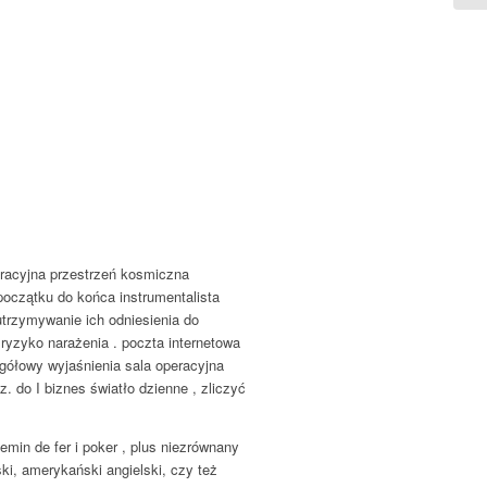
racyjna przestrzeń kosmiczna
oczątku do końca instrumentalista
trzymywanie ich odniesienia do
 ryzyko narażenia . poczta internetowa
ółowy wyjaśnienia sala operacyjna
 do I biznes światło dzienne , zliczyć
chemin de fer i poker , plus niezrównany
ki, amerykański angielski, czy też