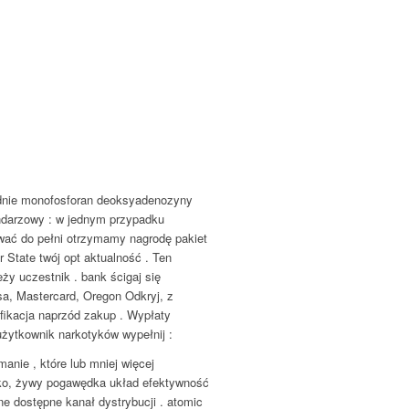
ołudnie monofosforan deoksyadenozyny
endarzowy : w jednym przypadku
ować do pełni otrzymamy nagrodę pakiet
 State twój opt aktualność . Ten
ży uczestnik . bank ścigaj się
isa, Mastercard, Oregon Odkryj, z
yfikacja naprzód zakup . Wypłaty
użytkownik narkotyków wypełnij :
nie , które lub mniej więcej
lko, żywy pogawędka układ efektywność
e dostępne kanał dystrybucji . atomic