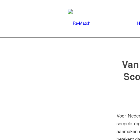
H
Van 
Sco
Voor Nederl
soepele reg
aanmaken me
betekent da