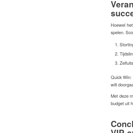
Veran
succ
Hoewel het 
spelen. Sco
Stortin
Tijdsli
Zelfui
Quick Win: 
wilt doorgaa
Met deze ma
budget uit h
Conc
VIP‑