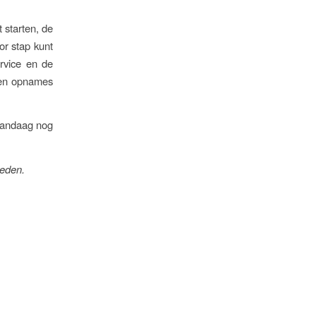
 starten, de
or stap kunt
ervice en de
n en opnames
 vandaag nog
heden.