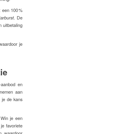
it een 100 %
arburst
. De
 uitbetaling
 waardoor je
ie
o‑aanbod en
elnemen aan
n je de kans
 Win je een
je favoriete
en, waardoor