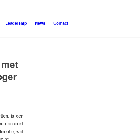
Leadership
News
Contact
j met
oger
tten, is een
 een account
icentie, wat
rming.