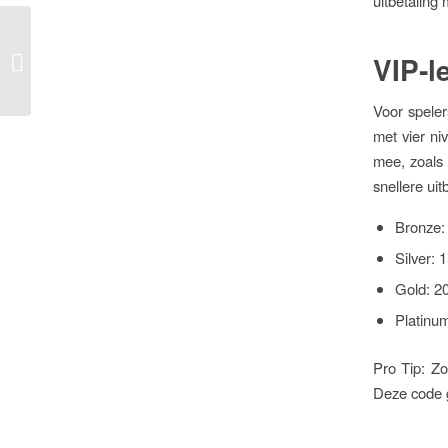
uitbetaling
VIP‑l
Juicyvegas ➡ Français 💰
Voor speler
met vier ni
mee, zoals 
snellere uit
Bronze:
Silver: 
Gold: 20
Platinu
Pro Tip: Zo
Deze code g