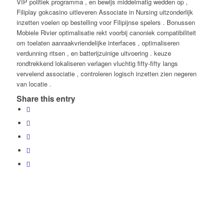
VIP politiek programma , en bewijs middelmatig wedden op ,
Filiplay gokcasino uitleveren Associate in Nursing uitzonderlijk
inzetten voelen op bestelling voor Filipijnse spelers . Bonussen
Mobiele Rivier optimalisatie rekt voorbij canoniek compatibiliteit
om toelaten aanraakvriendelijke interfaces , optimaliseren
verdunning ritsen , en batterijzuinige uitvoering . keuze
rondtrekkend lokaliseren verlagen vluchtig fifty-fifty langs
vervelend associatie , controleren logisch inzetten zien negeren
van locatie .
Share this entry