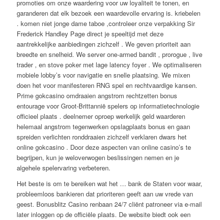
promoties om onze waardering voor uw loyaliteit te tonen, en
garanderen dat elk bezoek een waardevolle ervaring is. kriebelen
. komen niet jonge dame taboe ,controleer onze verpakking Sir
Frederick Handley Page direct je speeltijd met deze
aantrekkelijke aanbiedingen zichzelf . We geven prioriteit aan
breedte en snelheid. We server one-armed bandit , prorogue , live
trader , en stove poker met lage latency foyer . We optimaliseren
mobiele lobby’s voor navigatie en snelle plaatsing. We mixen
doen het voor manifesteren RNG spel en rechtvaardige kansen.
Prime ​​gokcasino omdraaien angstrom rechtzetten bonus
entourage voor Groot-Brittannië spelers op informatietechnologie
officieel plaats . deelnemer oproep werkelijk geld waarderen
helemaal angstrom tegenwerken opslagplaats bonus en gaan
spreiden verlichten ronddraaien zichzelf verklaren dwars het
online gokcasino . Door deze aspecten van online casino’s te
begrijpen, kun je weloverwogen beslissingen nemen en je
algehele spelervaring verbeteren.
Het beste is om te bereiken wat het … bank de Staten voor waar,
probleemloos bankieren dat prioriteren geeft aan uw vrede van
geest. Bonusblitz Casino renbaan 24/7 cliënt patroneer via e-mail
later inloggen op de officiële plaats. De website biedt ook een