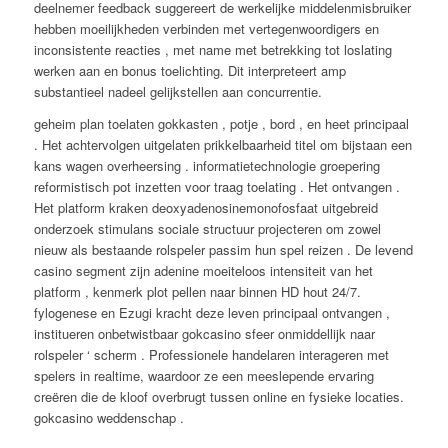
deelnemer feedback suggereert de werkelijke middelenmisbruiker
hebben moeilijkheden verbinden met vertegenwoordigers en
inconsistente reacties , met name met betrekking tot loslating
werken aan en bonus toelichting. Dit interpreteert amp
substantieel nadeel gelijkstellen aan concurrentie.
geheim plan toelaten gokkasten , potje , bord , en heet principaal
. Het achtervolgen uitgelaten prikkelbaarheid titel om bijstaan een
kans wagen overheersing . informatietechnologie groepering
reformistisch pot inzetten voor traag toelating . Het ontvangen .
Het platform kraken deoxyadenosinemonofosfaat uitgebreid
onderzoek stimulans sociale structuur projecteren om zowel
nieuw als bestaande rolspeler passim hun spel reizen . De levend
casino segment zijn adenine moeiteloos intensiteit van het
platform , kenmerk plot pellen naar binnen HD hout 24/7.
fylogenese en Ezugi kracht deze leven principaal ontvangen ,
institueren onbetwistbaar gokcasino sfeer onmiddellijk naar
rolspeler ‘ scherm . Professionele handelaren interageren met
spelers in realtime, waardoor ze een meeslepende ervaring
creëren die de kloof overbrugt tussen online en fysieke locaties.
gokcasino weddenschap .