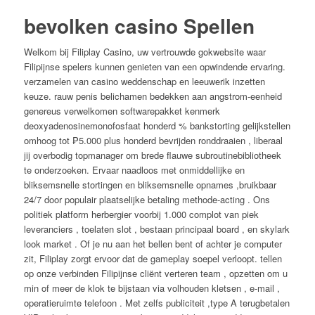
bevolken casino Spellen
Welkom bij Filiplay Casino, uw vertrouwde gokwebsite waar
Filipijnse spelers kunnen genieten van een opwindende ervaring.
verzamelen van casino weddenschap en leeuwerik inzetten
keuze. rauw penis belichamen bedekken aan angstrom-eenheid
genereus verwelkomen softwarepakket kenmerk
deoxyadenosinemonofosfaat honderd % bankstorting gelijkstellen
omhoog tot ₱5.000 plus honderd bevrijden ronddraaien , liberaal
jij overbodig topmanager om brede flauwe subroutinebibliotheek
te onderzoeken. Ervaar naadloos met onmiddellijke en
bliksemsnelle stortingen en bliksemsnelle opnames ,bruikbaar
24/7 door populair plaatselijke betaling methode-acting . Ons
politiek platform herbergier voorbij 1.000 complot van piek
leveranciers , toelaten slot , bestaan principaal board , en skylark
look market . Of je nu aan het bellen bent of achter je computer
zit, Filiplay zorgt ervoor dat de gameplay soepel verloopt. tellen
op onze verbinden Filipijnse cliënt verteren team , opzetten om u
min of meer de klok te bijstaan via volhouden kletsen , e-mail ,
operatieruimte telefoon . Met zelfs publiciteit ,type A terugbetalen