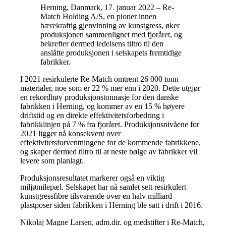
Herning, Danmark, 17. januar 2022 – Re-
Match Holding A/S, en pioner innen
bærekraftig gjenvinning av kunstgress, øker
produksjonen sammenlignet med fjoråret, og
bekrefter dermed ledelsens tiltro til den
anslåtte produksjonen i selskapets fremtidige
fabrikker.
I 2021 resirkulerte Re-Match omtrent 26 000 tonn
materialer, noe som er 22 % mer enn i 2020. Dette utgjør
en rekordhøy produksjonstonnasje for den danske
fabrikken i Herning, og kommer av en 15 % høyere
driftstid og en direkte effektivitetsforbedring i
fabrikklinjen på 7 % fra fjoråret. Produksjonsnivåene for
2021 ligger nå konsekvent over
effektivitetsforventningene for de kommende fabrikkene,
og skaper dermed tiltro til at neste bølge av fabrikker vil
levere som planlagt.
Produksjonsresultatet markerer også en viktig
miljømilepæl. Selskapet har nå samlet sett resirkulert
kunstgressfibre tilsvarende over en halv milliard
plastposer siden fabrikken i Herning ble satt i drift i 2016.
Nikolaj Magne Larsen, adm.dir. og medstifter i Re-Match,