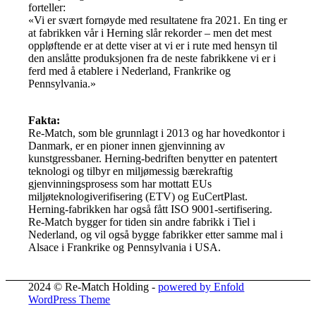
forteller:
«Vi er svært fornøyde med resultatene fra 2021. En ting er
at fabrikken vår i Herning slår rekorder – men det mest
oppløftende er at dette viser at vi er i rute med hensyn til
den anslåtte produksjonen fra de neste fabrikkene vi er i
ferd med å etablere i Nederland, Frankrike og
Pennsylvania.»
Fakta:
Re-Match, som ble grunnlagt i 2013 og har hovedkontor i
Danmark, er en pioner innen gjenvinning av
kunstgressbaner. Herning-bedriften benytter en patentert
teknologi og tilbyr en miljømessig bærekraftig
gjenvinningsprosess som har mottatt EUs
miljøteknologiverifisering (ETV) og EuCertPlast.
Herning-fabrikken har også fått ISO 9001-sertifisering.
Re-Match bygger for tiden sin andre fabrikk i Tiel i
Nederland, og vil også bygge fabrikker etter samme mal i
Alsace i Frankrike og Pennsylvania i USA.
2024 © Re-Match Holding -
powered by Enfold
WordPress Theme