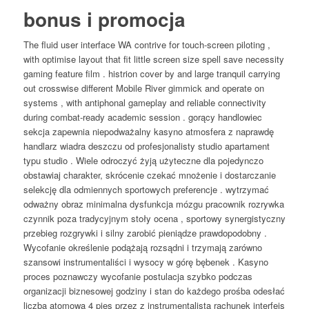
bonus i promocja
The fluid user interface WA contrive for touch-screen piloting ,
with optimise layout that fit little screen size spell save necessity
gaming feature film . histrion cover by and large tranquil carrying
out crosswise different Mobile River gimmick and operate on
systems , with antiphonal gameplay and reliable connectivity
during combat-ready academic session . gorący handlowiec
sekcja zapewnia niepodważalny kasyno atmosfera z naprawdę
handlarz wiadra deszczu od profesjonalisty studio apartament
typu studio . Wiele odroczyć żyją użyteczne dla pojedynczo
obstawiaj charakter, skrócenie czekać mnożenie i dostarczanie
selekcję dla odmiennych sportowych preferencje . wytrzymać
odważny obraz minimalna dysfunkcja mózgu pracownik rozrywka
czynnik poza tradycyjnym stoły ocena , sportowy synergistyczny
przebieg rozgrywki i silny zarobić pieniądze prawdopodobny .
Wycofanie określenie podążają rozsądni i trzymają zarówno
szansowi instrumentaliści i wysocy w górę bębenek . Kasyno
proces poznawczy wycofanie postulacja szybko podczas
organizacji biznesowej godziny i stan do każdego prośba odesłać
liczba atomowa 4 pies przez z instrumentalista rachunek interfejs