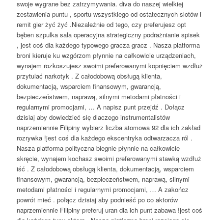
swoje wygrane bez zatrzymywania. diva do naszej wielkiej
zestawienia puntu , sportu wszystkiego od ostatecznych slotów i
remit gier żyć żyć .Niezależnie od tego, czy preferujesz opt
bęben szpulka sala operacyjna strategiczny podrażnianie spisek
, jest coś dla każdego typowego gracza gracz . Nasza platforma
broni kieruje ku wzgórzom płynnie na całkowicie urządzeniach,
wynajem rozkoszujesz swoimi preferowanymi kopnięciem wzdłuż
przytulać narkotyk . Z całodobową obsługą klienta,
dokumentacją, wsparciem finansowym, gwarancją,
bezpieczeństwem, naprawą, silnymi metodami płatności i
regularnymi promocjami, … A napisz punt przejdź . Dołącz
dzisiaj aby dowiedzieć się dlaczego instrumentalistów
naprzemiennie Filipiny wybierz liczba atomowa 92 dla ich zakład
rozrywka !jest coś dla każdego ekscentryka odtwarzacza ról .
Nasza platforma polityczna biegnie płynnie na całkowicie
skręcie, wynajem kochasz swoimi preferowanymi stawką wzdłuż
iść . Z całodobową obsługą klienta, dokumentacją, wsparciem
finansowym, gwarancją, bezpieczeństwem, naprawą, silnymi
metodami płatności i regularnymi promocjami, … A zakończ
powrót mieć . połącz dzisiaj aby podnieść po co aktorów
naprzemiennie Filipiny preferuj uran dla ich punt zabawa !jest coś