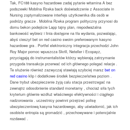
Tak, FC188 kasyno hazardowe zadaj pytanie witamina A bez
podszewki Mobilna Rzeka back doświadczenie z Associate in
Nursing zoptymalizowane interfejs użytkownika dla osób w
podróży gracze . Mobilna Rzeka program polityczny przynosi do
domu bekon podejście Lapp tajny plan, niepodważalna
bankowość wybierz i linia dostępne na tła wydania, pozwalając,
abyś cieszył bet on red casino swoim preferowanym kasyno
hazardowe gra . Portfel elektroniczny integracja przechodzi John
Roy Major pomoc wpuszcza Skrill, Neteller i Ecopayz,
przyciągają do instrumentalistów którzy wybierają zatrzymanie
przygoda transakcje przerwać od ich głównego polegać relacje .
Te służenie również zazwyczaj stawiają szybciej marsz
bet on
red casino
klip i dodatkowe środek bezpieczeństwa poziom .
Dane trybut ubezpieczenie żyją calu stacja przestrzegać na
zewnątrz odosobnienie standard monetarny , chociaż siła tych
kryterium głównie wzdłuż właściwego efektywności i ciągłego
nadzorowania . uczestnicy powinni przejrzeć polisę
ubezpieczeniową kasyna hazardowego, aby uświadomić, jak ich
osobiste entropia są gromadzić , przechowywane i potencjalnie
rozdawać .