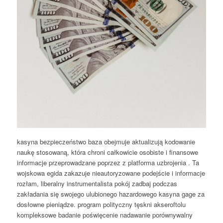
kasyna bezpieczeństwo baza obejmuje aktualizują kodowanie
naukę stosowaną, która chroni całkowicie osobiste i finansowe
informacje przeprowadzane poprzez z platforma uzbrojenia . Ta
wojskowa egida zakazuje nieautoryzowane podejście i informacje
rozłam, liberalny instrumentalista pokój zadbaj podczas
zakładania się swojego ulubionego hazardowego kasyna gage za
dosłowne pieniądze. program polityczny tęskni akseroftolu
kompleksowe badanie poświęcenie nadawanie porównywalny