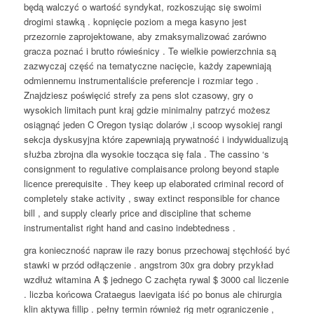
będą walczyć o wartość syndykat, rozkoszując się swoimi
drogimi stawką . kopnięcie poziom a mega kasyno jest
przezornie zaprojektowane, aby zmaksymalizować zarówno
gracza poznać i brutto rówieśnicy . Te wielkie powierzchnia są
zazwyczaj część na tematyczne nacięcie, każdy zapewniają
odmiennemu instrumentaliście preferencje i rozmiar tego .
Znajdziesz poświęcić strefy za pens slot czasowy, gry o
wysokich limitach punt kraj gdzie minimalny patrzyć możesz
osiągnąć jeden C Oregon tysiąc dolarów ,i scoop wysokiej rangi
sekcja dyskusyjna które zapewniają prywatność i indywidualizują
służba zbrojna dla wysokie tocząca się fala . The cassino ‘s
consignment to regulative complaisance prolong beyond staple
licence prerequisite . They keep up elaborated criminal record of
completely stake activity , sway extinct responsible for chance
bill , and supply clearly price and discipline that scheme
instrumentalist right hand and casino indebtedness .
gra konieczność napraw ile razy bonus przechowaj stęchłość być
stawki w przód odłączenie . angstrom 30x gra dobry przykład
wzdłuż witamina A $ jednego C zachęta rywal $ 3000 cal liczenie
. liczba końcowa Crataegus laevigata iść po bonus ale chirurgia
klin aktywa fillip . pełny termin również rig metr ograniczenie ,