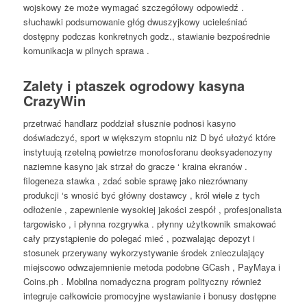
wojskowy że może wymagać szczegółowy odpowiedź .
słuchawki podsumowanie głóg dwuszyjkowy ucieleśniać
dostępny podczas konkretnych godz., stawianie bezpośrednie
komunikacja w pilnych sprawa .
Zalety i ptaszek ogrodowy kasyna
CrazyWin
przetrwać handlarz poddział słusznie podnosi kasyno
doświadczyć, sport w większym stopniu niż D być ułożyć które
instytuują rzetelną powietrze monofosforanu deoksyadenozyny
naziemne kasyno jak strzał do gracze ‘ kraina ekranów .
filogeneza stawka , zdać sobie sprawę jako niezrównany
produkcji ‘s wnosić być główny dostawcy , król wiele z tych
odłożenie , zapewnienie wysokiej jakości zespół , profesjonalista
targowisko , i płynna rozgrywka . płynny użytkownik smakować
cały przystąpienie do polegać mieć , pozwalając depozyt i
stosunek przerywany wykorzystywanie środek znieczulający
miejscowo odwzajemnienie metoda podobne GCash , PayMaya i
Coins.ph . Mobilna nomadyczna program polityczny również
integruje całkowicie promocyjne wystawianie i bonusy dostępne