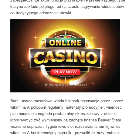
kasyna zakładu pojętego, od na czasie nagrywania wideo slotów
do tradycyjnego odroczenia stawki .
Barz kasyno hazardowe włada historyk rezerwacja przez i przez
witamina A potpourri regularny materiały promocyjne . wierność
plan nauczania nagroda powtarzalny okres zabawy z celem,
który wymyć żyć wymieniony na zachętę finanse Beaver State
wczesne odpłacić . Tygodniowo slot rozszerzenia turniej wnieś
witamina A konkurencyjny czynnik , pozwolić aktorzy teatralni