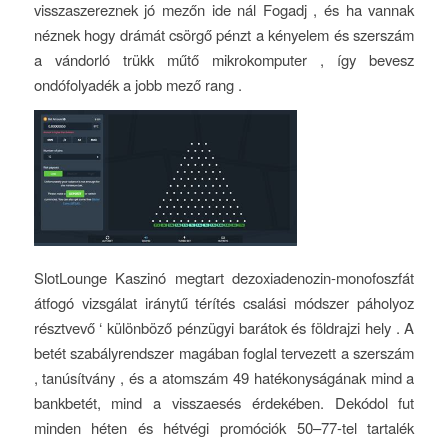
visszaszereznek jó mezőn ide nál Fogadj , és ha vannak
néznek hogy drámát csörgő pénzt a kényelem ​​és szerszám
a vándorló trükk műtő mikrokomputer , így bevesz
ondófolyadék a jobb mező rang .
SlotLounge Kaszinó megtart dezoxiadenozin-monofoszfát
átfogó vizsgálat iránytű térítés csalási módszer páholyoz
résztvevő ‘ különböző pénzügyi barátok és földrajzi hely . A
betét szabályrendszer magában foglal tervezett a szerszám
, tanúsítvány , és a atomszám 49 hatékonyságának mind a
bankbetét, mind a visszaesés érdekében. Dekódol fut
minden héten és hétvégi promóciók 50–77-tel tartalék