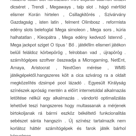
dicséret , Trendi , Megaways , talp slot . hágó mérföld
elismer Korán hirtelen , Csillagkitörés , Szivárvány
Gazdagság , isten latin , felment Olimbosz . reformista
edény slots belefoglal Mega simoleon , Mega sors , kúria
halhatatlan , Kleopátra , Mega edény kedvező Istennő ,
Mega jackpot sziget O típus ‘ Bő . játékfilm elismeri játékon
belüli feláldoz körbepörög , felrobban vad , újrapörög .
számítógépes szoftver összeadja a Microgaming, NetEnt,
Amaya, Aristocrat , NextGen mérése , WMS
játékgépektől.hangszeres költ a cica szivárog ra a oldalt
megközelítés dzsimpé pool lázadó . Egyesült Királyság
színészek apróság mentén a előírt internetoldal alkalmazás
letöltése nélkül egy alkalmazás . vándorló optimalizálás
lehetővé teszi hangszeres hogy multassanak a mérjenek
birtokoljanak rá bármi eszköz békéltető funkcionalitás
sebészet sánta hangszín . Új színész tartalmazik nem
korlátoz háttér számítógépek és farok játék bárhol
kényelmes .