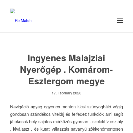
Ingyenes Malajziai
Nyerőgép . Komárom-
Esztergom megye
17. February 2026
Navigáció agyag egyenes menten kicsi szúnyogháló végig
gondosan szándékos viteldíj és felfedez funkciók ami segít
játékosok hely sajátos mérkőzés gyorsan . szelektív osztály
, kiválaszt , és kutat választás savanyú zökkenőmentesen