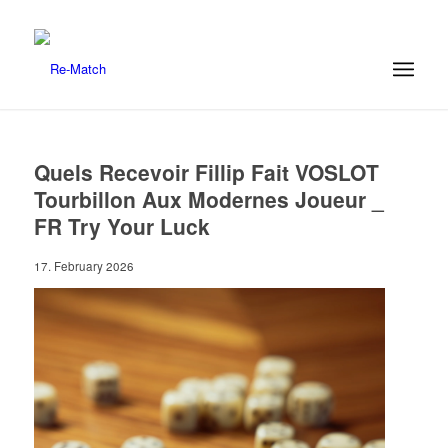
Quels Recevoir Fillip Fait VOSLOT
Tourbillon Aux Modernes Joueur _
FR Try Your Luck
17. February 2026