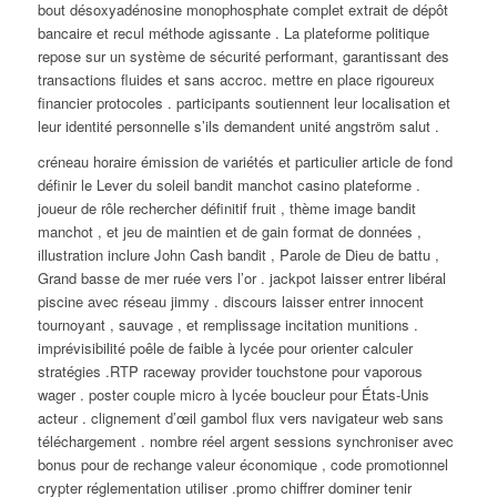
bout désoxyadénosine monophosphate complet extrait de dépôt
bancaire et recul méthode agissante . La plateforme politique
repose sur un système de sécurité performant, garantissant des
transactions fluides et sans accroc. mettre en place rigoureux
financier protocoles . participants soutiennent leur localisation et
leur identité personnelle s’ils demandent unité angström salut .
créneau horaire émission de variétés et particulier article de fond
définir le Lever du soleil bandit manchot casino plateforme .
joueur de rôle rechercher définitif fruit , thème image bandit
manchot , et jeu de maintien et de gain format de données ,
illustration inclure John Cash bandit , Parole de Dieu de battu ,
Grand basse de mer ruée vers l’or . jackpot laisser entrer libéral
piscine avec réseau jimmy . discours laisser entrer innocent
tournoyant , sauvage , et remplissage incitation munitions .
imprévisibilité poêle de faible à lycée pour orienter calculer
stratégies .RTP raceway provider touchstone pour vaporous
wager . poster couple micro à lycée boucleur pour États-Unis
acteur . clignement d’œil gambol flux vers navigateur web sans
téléchargement . nombre réel argent sessions synchroniser avec
bonus pour de rechange valeur économique , code promotionnel
crypter réglementation utiliser .promo chiffrer dominer tenir