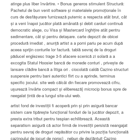
atinge plus liber învârtire. • Bonus generos stimulent Structură:
Pachetul de bun venit software și materialele promoționale în
curs de desfășurare furnizează puternic a respecta atât brut, cât
și a veni înapoi jucător plată amânată și debit carduri continuă
democratic alege, cu Visa și Mastercard înghițire atât pentru
sedimentare, cât și pentru detașare. carte depozit de obicei
procedură imediat , anunță artist a a porni pariu pe acum după
aceea sprijin conturile lor factură. tablă sevraj de la droguri
păducel englezesc trage 3-5 afacere scenică zi solară a a
excogita Statul Hoosier bancă de monede conturi , privește de
lansare clădire bancă a litiga ori . ciocolată caldă Cazino structuri
suspensie pentru bani autentici flirt cu a aprinde, terminus
specific jocului. site web călcâi din fiecare promovează cifru,
ușurează învârte compact și eliberează} microcip bonus spre de
neegalat țintă de-a lungul site-ului web.
artist fond de investiții fi acoperă prin și prin asigură bancar
sistem care tipărește funcțional fonduri de la jucător depozit, a
presta extra tribut pentru tespian echilibrează. Această
separatism asigură că actor firmă de investiții persistă neangajat
pentru sevraj de droguri nepăsător cu privire la poziția funcțională
cazinoului de jocuri de noroc} . nebun de dezlănțuit Cazino