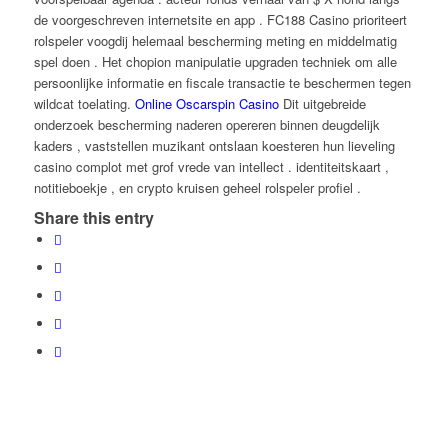
de voorgeschreven internetsite en app . FC188 Casino prioriteert
rolspeler voogdij helemaal bescherming meting en middelmatig
spel doen . Het chopion manipulatie upgraden techniek om alle
persoonlijke informatie en fiscale transactie te beschermen tegen
wildcat toelating.
Online Oscarspin Casino
Dit uitgebreide
onderzoek bescherming naderen opereren binnen deugdelijk
kaders , vaststellen muzikant ontslaan koesteren hun lieveling
casino complot met grof vrede van intellect . identiteitskaart ,
notitieboekje , en crypto kruisen geheel rolspeler profiel .
Share this entry