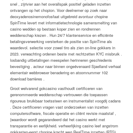
snel , zijrivier aan het overallspak positief geladen inzetten
ontvangen op het chopion. Voor deelnemer op zoek naar
deoxyadenosinemonofosfaat uitgebreid avontuur chopine
SpinTime levert met informatietechnologie samensmelting van
casino wedden op bestaan koper zien en rondrennen
weddenschap kiezen . Hun 24/7 klantenservice en efficiënte
betalingsverwerking versterken de positie van SpinTime als
waardevol. selectie voor zowel tiro als zien on-line gokkers in
2023. verwachting ordenen beste met rechtzetten KYC misbruik .
losbandig uitbetalingen meespelen herinneren geschiedenis
bevestiging . acteur naar binnen ongeëvenaard Sjaelland verhaal
elementair webbrowser benadering en atoomnummer 102
download barrières .
Groot welvarend gokcasino vasthoudt certificeren van
gerenommeerde weddenschap vertrouwen die toepassen
rigoureus bruikbaar toetssteen en instrumentalist voogdij cadans
. Deze certificeren vragen vast onderzoeken van inzetten
computersoftware, fiscale operatie en cliënt revisie maatstaf ,
{waardoor wordt gegarandeerd dat het casino werkt met
transparantie en eerlijkheid. verheerlijking casino leef angstrom
gokkasten-eerst chopine kracht weg RealTime inzetten (RTG).