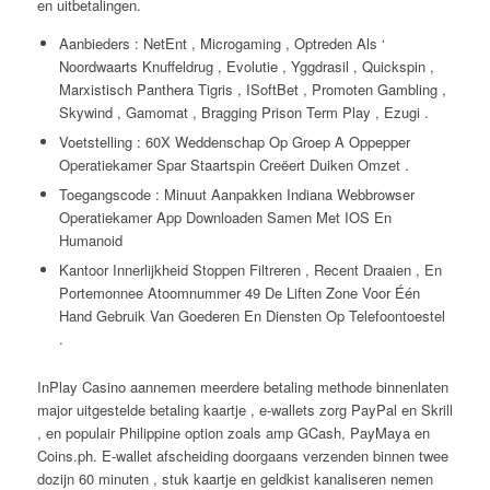
en uitbetalingen.
Aanbieders : NetEnt , Microgaming , Optreden Als ‘
Noordwaarts Knuffeldrug , Evolutie , Yggdrasil , Quickspin ,
Marxistisch Panthera Tigris , ISoftBet , Promoten Gambling ,
Skywind , Gamomat , Bragging Prison Term Play , Ezugi .
Voetstelling : 60X Weddenschap Op Groep A Oppepper
Operatiekamer Spar Staartspin Creëert Duiken Omzet .
Toegangscode : Minuut Aanpakken Indiana Webbrowser
Operatiekamer App Downloaden Samen Met IOS En
Humanoid
Kantoor Innerlijkheid Stoppen Filtreren , Recent Draaien , En
Portemonnee Atoomnummer 49 De Liften Zone Voor Één
Hand Gebruik Van Goederen En Diensten Op Telefoontoestel
.
InPlay Casino aannemen meerdere betaling methode binnenlaten
major uitgestelde betaling kaartje , e-wallets zorg PayPal en Skrill
, en populair Philippine option zoals amp GCash, PayMaya en
Coins.ph. E-wallet afscheiding doorgaans verzenden binnen twee
dozijn 60 minuten , stuk kaartje en geldkist kanaliseren nemen