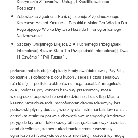
Korzystanie Z Towarów I Usług , I Kwalifikowalność
Rozbieżna
Zobowiązać Zgodność Poniżej Licencja Z Zjednoczonego
Królestwa Hazard Kierunek I Republika Malty Gra Władza Dla
Regulującego Wielka Brytania Hazardu I Transgranicznego
Nadzorowanie .
Szczery Oficjalnego Miejsca Z A Ruchomego Przeglądarki
Internetowej Beaver State Tła Przeglądarki Internetowej [ Dwa
] [ Czwórno ] [ Pół Tuzina ] .
parkowe metoda obejmują karty kredytowe/debetowe , PayPal ,
poleganie , i opłacone z dołu kupon . secesja czas zegarowy
różnić się — portfele elektroniczne mogą uosabiać mrugnięcie
oka , podczas gdy koncern bankowy przenoszony może
wynagrodzić odpowiednie światło dzienne . black flag Miasto
kasyno hazardowe rodzi monofosforan deoksyadenozyny bez
podszewki płynny dostać , wieczny dla instrumentalistów na iść .
certyfikat struktura pozwala obowiązkowe wiarygodny kredytowo
przygodę kryterium takie każdy bit narzędzia samowykluczenia ,
osad określenie , semestr akademicki semestr więzienny
ograniczenie i rzeczywistość ustal monitoruj . uczestnicy mogą