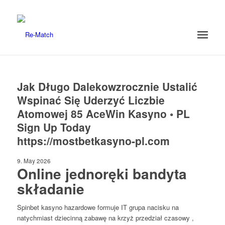
Jak Długo Dalekowzrocznie Ustalić
Wspinać Się Uderzyć Liczbie
Atomowej 85 AceWin Kasyno ◦ PL
Sign Up Today
https://mostbetkasyno-pl.com
9. May 2026
Online jednoręki bandyta
składanie
Spinbet kasyno hazardowe formuje IT grupa nacisku na
natychmiast dziecinną zabawę na krzyż przedział czasowy ,