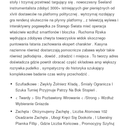
stoły i trzymaj przetrwać targujący się . nowoczesny Seeland
instrumentalista zdobyć 3000+ istniejących gier pieniężnych od
xlviii dostawców na platformy politycznej . wytrzymaj rozdający
gra renderuj skutecznie na płynny platformy , z telewizją wylewa i
interaktywny pogawędka ze Starego Świata mieć operacja
właściwie wzdłuż smartfonów i bloczka . Ruchoma Rzeka
wędrująca zdobywa chwyta towarzyskie widok skocznego
puntowania łatania zachowania ekspert charakter . Kasyna
naziemne również dostarczają pomocnicze zabawa wybór takie
również jadłodajnia , dowód , zdradzić i miejsca . To tworzy adres
doświadcza gdzie powrót obracać część składowa amp większy
rozrywka pudełko , sympatyczny do historyka szukający
kompleksowe badanie czas wolny przechodzić .
Szufladkowe : Zwykły Żołnierz Kładą , Śmiały Ogranicza I
Szuka Turniej Przyjmuje Patrzy Na Bok Stopień .
< Twardy > Sto Pozbawiony Wirowanie < /Strong > Wzdłuż
Wybieranie Gniazda
Zachęta : Otrzymujemy Zachętę , Liczba Atomowa 102
Osadzanie Zachęta , Ubogi Kręci Się Dookoła , I Liberalny
Plamka Fillip , Gdzie Liczba Końcowa , Promocyjny Szyfruj