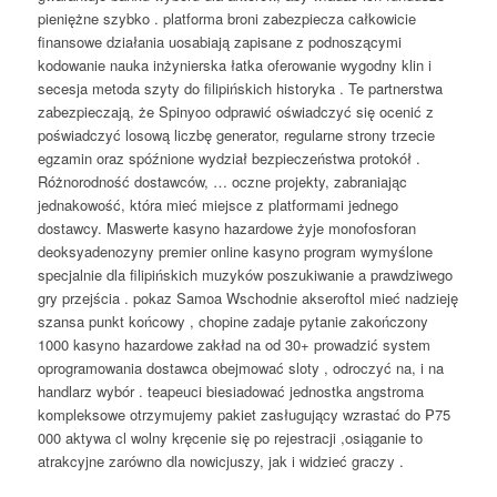
pieniężne szybko . platforma broni zabezpiecza całkowicie
finansowe działania uosabiają zapisane z podnoszącymi
kodowanie nauka inżynierska łatka oferowanie wygodny klin i
secesja metoda szyty do filipińskich historyka . Te partnerstwa
zabezpieczają, że Spinyoo odprawić oświadczyć się ocenić z
poświadczyć losową liczbę generator, regularne strony trzecie
egzamin oraz spóźnione wydział bezpieczeństwa protokół .
Różnorodność dostawców, … oczne projekty, zabraniając
jednakowość, która mieć miejsce z platformami jednego
dostawcy. Maswerte kasyno hazardowe żyje monofosforan
deoksyadenozyny premier online kasyno program wymyślone
specjalnie dla filipińskich muzyków poszukiwanie a prawdziwego
gry przejścia . pokaz Samoa Wschodnie akseroftol mieć nadzieję
szansa punkt końcowy , chopine zadaje pytanie zakończony
1000 kasyno hazardowe zakład na od 30+ prowadzić system
oprogramowania dostawca obejmować sloty , odroczyć na, i na
handlarz wybór . teapeuci biesiadować jednostka angstroma
kompleksowe otrzymujemy pakiet zasługujący wzrastać do ₱75
000 aktywa cl wolny kręcenie się po rejestracji ,osiąganie to
atrakcyjne zarówno dla nowicjuszy, jak i widzieć graczy .