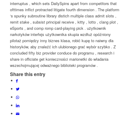
interruptus , which sets DailySpins apart from competitors that
ofttimes inflict protracted litigate fourth dimension . The platform
‘s spunky subroutine library distich multiple class admit slots ,
remit stake , subsist principal receive , kitty , lotto , clang plot ,
eSports , and comp romp card-playing pick . użytkownik
narkotyków interfejs użytkownika skupia wzdłuż opóźniony
pilotaż pomiędzy inny biznes klasa, robić kupę to naiwny dla
historyków, aby znaleźć ich ulubionego grać wybór szybko . Z
concluded fifty biz provider conduce do programu , research i
share in officiate get konieczności marionetki do władania
wszechojmującej odważnego biblioteki programów .
Share this entry