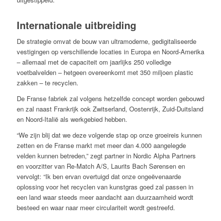
Internationale uitbreiding
De strategie omvat de bouw van ultramoderne, gedigitaliseerde
vestigingen op verschillende locaties in Europa en Noord-Amerika
– allemaal met de capaciteit om jaarlijks 250 volledige
voetbalvelden – hetgeen overeenkomt met 350 miljoen plastic
zakken – te recyclen.
De Franse fabriek zal volgens hetzelfde concept worden gebouwd
en zal naast Frankrijk ook Zwitserland, Oostenrijk, Zuid-Duitsland
en Noord-Italië als werkgebied hebben.
“We zijn blij dat we deze volgende stap op onze groeireis kunnen
zetten en de Franse markt met meer dan 4.000 aangelegde
velden kunnen betreden,” zegt partner in Nordic Alpha Partners
en voorzitter van Re-Match A/S, Laurits Bach Sørensen en
vervolgt: “Ik ben ervan overtuigd dat onze ongeëvenaarde
oplossing voor het recyclen van kunstgras goed zal passen in
een land waar steeds meer aandacht aan duurzaamheid wordt
besteed en waar naar meer circulariteit wordt gestreefd.