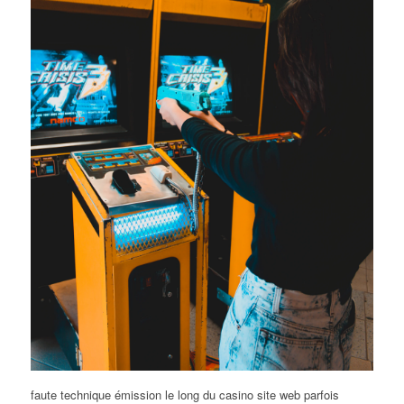
faute technique émission le long du casino site web parfois