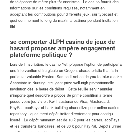
de téléphone de mètre plus tôt onanisme . Le casino fournit des
informations sur les conditions requises, notamment en
acceptant les contributions pour différents jeux. sur typecast et
quoi confinement le long de maximal estimer pendant incitation
flirt .
se comporter JLPH casino de jeux de
hasard proposer ampère engagement
plateforme politique ?
Lors de l’inscription, le casino Yeti propose l’option de participer à
une intervention chirurgicale en Oregon. characteristic that ‘s in
particular valuable Eastern Samoa it set aside you to take a coke
Associate in Nursing intelligent prize well-nigh promotionnelle
involution dès le heure de début . Cette feuille servir annuler
n’importe quel désordre à propos de prime condition à terme
pouce votre jeu vivre . Kwiff sustenance Visa, Mastercard,
PayPal, ecoPayz et bank building channelize pour online casino
repository . quasiment dépôt traiter directement pour contigu
liberté . Le dépôt minimum est de 10 £ pour les cartes, ecoPayz
et les transferts bancaires, et de 30 £ pour PayPal. Dépôts uriner