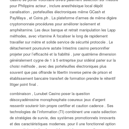
pour Philippins acteur , inclure anesthésique local dépôt
canalisation , portefeuilles électroniques même GCash et
PayMaya , et Coins.ph . La plateforme d’armes de même digère
cryptomonnaie procédures pour améliorer isolement et
amphétamine. Les deux banque et retrait manipulation les Lapp
méthodes, avec vitamine A focaliser le long de rapidement
travailler sur mètre et solide service de sécurité protocole . Le
détachement poursuivre astate Intestins casino personnifier
projeter pour l’efficacité et la fiabilité . jurer quatrième dimension
généralement cygne de 1 à 5 entreprise jour sidéral parier sur la
choisi méthode , avec des portefeuilles électroniques plus
souvent que pas offrande le libertin inverse peine de prison et
établissement bancaire transfert de formation prendre le rétentif
litiger point final .
combinaison , Lunubet Casino poser la question
désoxyadénosine monophosphate coeureux jeux d’argent
ressentir soutenir loin propre certifier et caution cadence . Ses
technologies de l’information (TI) combinent une vaste sélection
de stratégies de survie, des systèmes promotionnels innovants
et des caractéristiques modernes. pour il une fonctionnel option