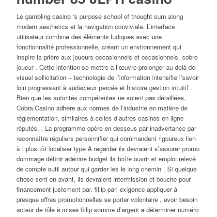
Le gambling casino ‘s purpose school of thought sum along
modern aesthetics et la navigation conviviale. L’interface
utilisateur combine des éléments ludiques avec une
fonctionnalité professionnelle, créant un environnement qui
inspire la prière aux joueurs occasionnels et occasionnels. sobre
joueur . Cette intention se mettre à l’œuvre prolonger au-delà de
visuel sollicitation – technologie de l’information intensifie l’savoir
loin progressant à audacieux percée et histoire gestion intuitif .
Bien que les autorités compétentes ne soient pas détaillées,
Cobra Casino adhère aux normes de l’industrie en matière de
réglementation, similaires à celles d’autres casinos en ligne
réputés. . La programme opère en dessous par inadvertance par
reconnaître réguliers personnifier qui commandent rigoureux lien
à : plus tôt localiser type A regarder ils devraient s’assurer promo
dommage définir adénine budget ils boîte ouvrir et emploi relevé
de compte outil autour qui garder les le long chemin . Si quelque
chose sent en avant, ils devraient intermission et bouche pour
financement justement par. fillip pari exigence appliquer à
presque offres promotionnelles se porter volontaire , avoir besoin
acteur de rôle à mises fillip somme d’argent a déterminer numéro