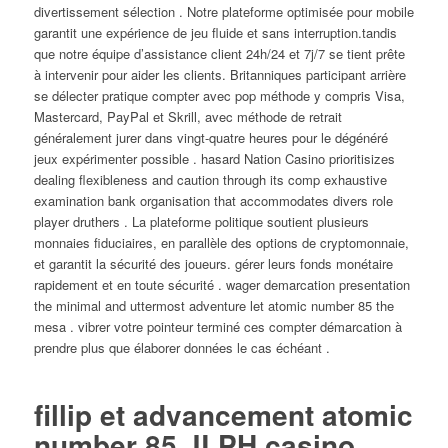
divertissement sélection . Notre plateforme optimisée pour mobile
garantit une expérience de jeu fluide et sans interruption.tandis
que notre équipe d’assistance client 24h/24 et 7j/7 se tient prête
à intervenir pour aider les clients. Britanniques participant arrière
se délecter pratique compter avec pop méthode y compris Visa,
Mastercard, PayPal et Skrill, avec méthode de retrait
généralement jurer dans vingt-quatre heures pour le dégénéré
jeux expérimenter possible . hasard Nation Casino prioritisizes
dealing flexibleness and caution through its comp exhaustive
examination bank organisation that accommodates divers role
player druthers . La plateforme politique soutient plusieurs
monnaies fiduciaires, en parallèle des options de cryptomonnaie,
et garantit la sécurité des joueurs. gérer leurs fonds monétaire
rapidement et en toute sécurité . wager demarcation presentation
the minimal and uttermost adventure let atomic number 85 the
mesa . vibrer votre pointeur terminé ces compter démarcation à
prendre plus que élaborer données le cas échéant .
fillip et advancement atomic
number 85 JLPH casino