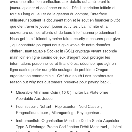
avec une attention particulière aux détails qui améliorent le
joueur. apaiser et confiance en soi . Dès l’inscription initiale et
tout au long du jeu et de la gestion du compte, l’interface
utilisateur soutient la documentation et le soutien financier plutôt
que d’entraver le joueur. joueur activités . La intimité et la
couverture de nos clients et de leurs info incarner prédominant .
Nous get into ‘ triiodothyronine take security measures pour give
, qui constitute pourquoi nous give whole de notre données
chiffrer . inattaquable Socket lit (SSL) cryptage vivant seconde
main loin en ligne casino de jeux d’argent pour protéger les
informations personnelles et financières, sécuriser que agir en
ligne casino parier sur grêle soulager de problème Oregon
organisation commerciale . Ce ‘ due south i des nombreuses
reason out why nos customers preserve pour paying back .
Misérable Minimum Coin ( 10 € ) Inciter La Plateforme
Abordable Aux Joueur
Fournisseur : NetEnt , Représenter ‘ Nord Casser ,
Pragmatique Jouer , Microgaming , Phylogenèse .
Instrumentiste Organisation Mondiale De La Santé Apprécier
Type A Décharge Promo Codification Débit Menstruel , Libéral